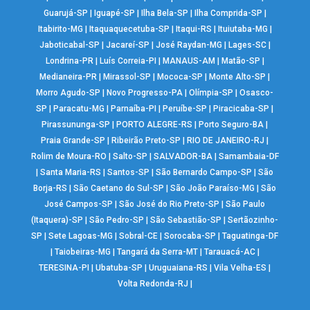
Guarujá-SP
|
Iguapé-SP
|
Ilha Bela-SP
|
Ilha Comprida-SP
|
Itabirito-MG
|
Itaquaquecetuba-SP
|
Itaqui-RS
|
Ituiutaba-MG
|
Jaboticabal-SP
|
Jacareí-SP
|
José Raydan-MG
|
Lages-SC
|
Londrina-PR
|
Luís Correia-PI
|
MANAUS-AM
|
Matão-SP
|
Medianeira-PR
|
Mirassol-SP
|
Mococa-SP
|
Monte Alto-SP
|
Morro Agudo-SP
|
Novo Progresso-PA
|
Olímpia-SP
|
Osasco-
SP
|
Paracatu-MG
|
Parnaíba-PI
|
Peruíbe-SP
|
Piracicaba-SP
|
Pirassununga-SP
|
PORTO ALEGRE-RS
|
Porto Seguro-BA
|
Praia Grande-SP
|
Ribeirão Preto-SP
|
RIO DE JANEIRO-RJ
|
Rolim de Moura-RO
|
Salto-SP
|
SALVADOR-BA
|
Samambaia-DF
|
Santa Maria-RS
|
Santos-SP
|
São Bernardo Campo-SP
|
São
Borja-RS
|
São Caetano do Sul-SP
|
São João Paraíso-MG
|
São
José Campos-SP
|
São José do Rio Preto-SP
|
São Paulo
(Itaquera)-SP
|
São Pedro-SP
|
São Sebastião-SP
|
Sertãozinho-
SP
|
Sete Lagoas-MG
|
Sobral-CE
|
Sorocaba-SP
|
Taguatinga-DF
|
Taiobeiras-MG
|
Tangará da Serra-MT
|
Tarauacá-AC
|
TERESINA-PI
|
Ubatuba-SP
|
Uruguaiana-RS
|
Vila Velha-ES
|
Volta Redonda-RJ
|