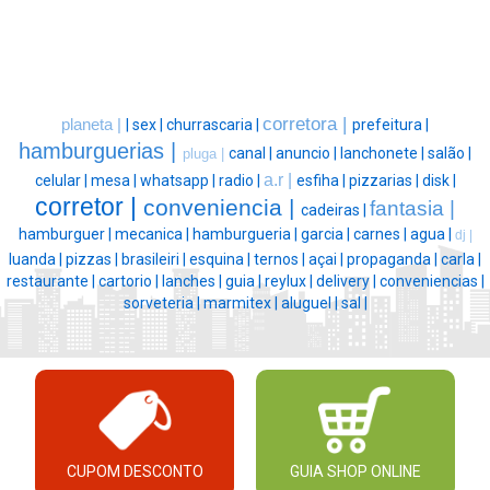
corretora |
planeta |
|
sex |
churrascaria |
prefeitura |
hamburguerias |
canal |
anuncio |
lanchonete |
salão |
pluga |
a.r |
celular |
mesa |
whatsapp |
radio |
esfiha |
pizzarias |
disk |
corretor |
conveniencia |
fantasia |
cadeiras |
hamburguer |
mecanica |
hamburgueria |
garcia |
carnes |
agua |
dj |
luanda |
pizzas |
brasileiri |
esquina |
ternos |
açai |
propaganda |
carla |
restaurante |
cartorio |
lanches |
guia |
reylux |
delivery |
conveniencias |
sorveteria |
marmitex |
aluguel |
sal |
CUPOM DESCONTO
GUIA SHOP ONLINE