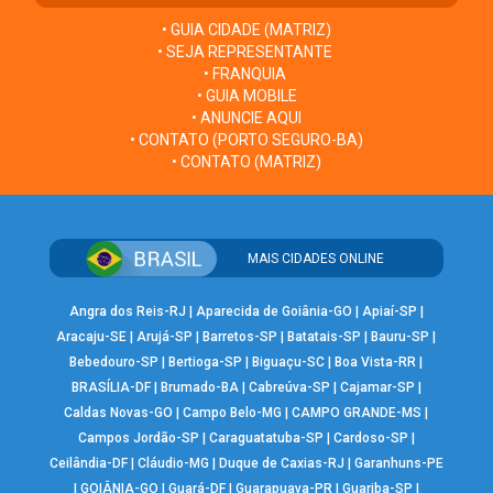
• GUIA CIDADE (MATRIZ)
• SEJA REPRESENTANTE
• FRANQUIA
• GUIA MOBILE
• ANUNCIE AQUI
• CONTATO (PORTO SEGURO-BA)
• CONTATO (MATRIZ)
MAIS CIDADES ONLINE
Angra dos Reis-RJ
|
Aparecida de Goiânia-GO
|
Apiaí-SP
|
Aracaju-SE
|
Arujá-SP
|
Barretos-SP
|
Batatais-SP
|
Bauru-SP
|
Bebedouro-SP
|
Bertioga-SP
|
Biguaçu-SC
|
Boa Vista-RR
|
BRASÍLIA-DF
|
Brumado-BA
|
Cabreúva-SP
|
Cajamar-SP
|
Caldas Novas-GO
|
Campo Belo-MG
|
CAMPO GRANDE-MS
|
Campos Jordão-SP
|
Caraguatatuba-SP
|
Cardoso-SP
|
Ceilândia-DF
|
Cláudio-MG
|
Duque de Caxias-RJ
|
Garanhuns-PE
|
GOIÂNIA-GO
|
Guará-DF
|
Guarapuava-PR
|
Guariba-SP
|